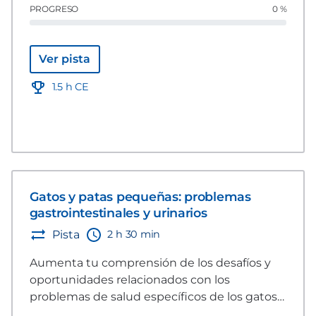
PROGRESO
0 %
específicas para generar confianza con el
cliente, el paciente y las situaciones de
referencia.
Ver pista
1.5 h CE
Gatos y patas pequeñas: problemas
gastrointestinales y urinarios
2 h 30 min
Pista
Aumenta tu comprensión de los desafíos y
oportunidades relacionados con los
problemas de salud específicos de los gatos y
los perros más pequeños. Este grupo de