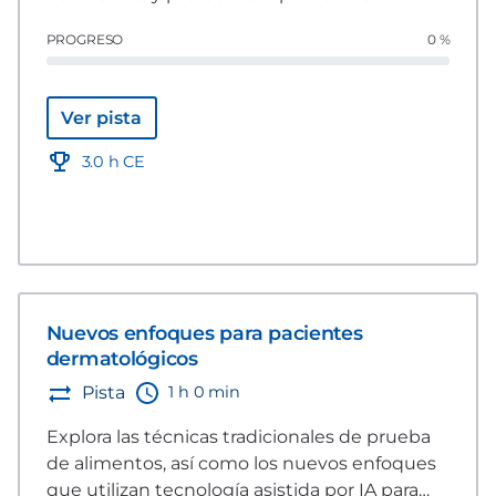
expertos globales sobre las consideraciones
PROGRESO
0 %
nutricionales para mejorar y fortalecer la salud
dermatológica de las mascotas.
Ver pista
3.0 h CE
Nuevos enfoques para pacientes
dermatológicos
1 h 0 min
Pista
Explora las técnicas tradicionales de prueba
de alimentos, así como los nuevos enfoques
que utilizan tecnología asistida por IA para